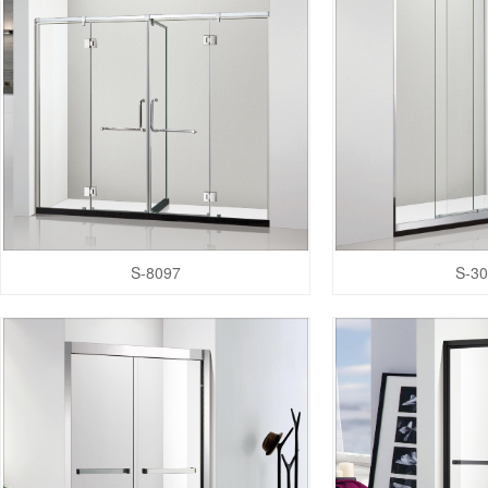
S-8097
S-30